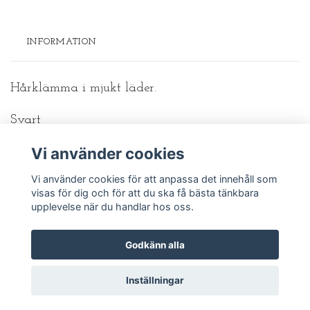
INFORMATION
Hårklämma i mjukt läder.
Svart
Vi använder cookies
Mått: 8,5•3,5cm
Vi använder cookies för att anpassa det innehåll som
visas för dig och för att du ska få bästa tänkbara
upplevelse när du handlar hos oss.
Godkänn alla
© 2026 Fröken Väster
Inställningar