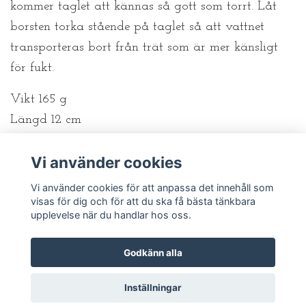
kommer taglet att kännas så gott som torrt. Låt
borsten torka stående på taglet så att vattnet
transporteras bort från trät som är mer känsligt
för fukt.
Vikt 165 g
Längd 12 cm
Bredd 12 cm
Vi använder cookies
Höjd 9 cm
Vi använder cookies för att anpassa det innehåll som
visas för dig och för att du ska få bästa tänkbara
upplevelse när du handlar hos oss.
Godkänn alla
© 2026 Fröken Väster
Inställningar