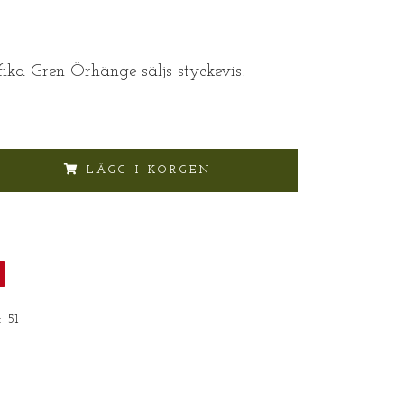
ika Gren Örhänge säljs styckevis.
LÄGG I KORGEN
:
51